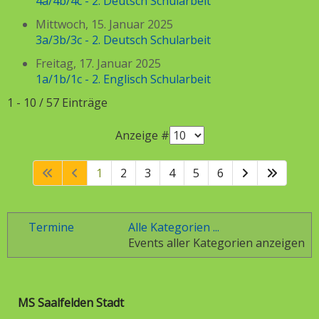
4a/4b/4c - 2. Deutsch Schularbeit
Mittwoch, 15. Januar 2025
3a/3b/3c - 2. Deutsch Schularbeit
Freitag, 17. Januar 2025
1a/1b/1c - 2. Englisch Schularbeit
Limite der Paginierungsliste
1 - 10 / 57 Einträge
Anzeige #
1
2
3
4
5
6
Termine
Alle Kategorien ...
Events aller Kategorien anzeigen
MS Saalfelden Stadt